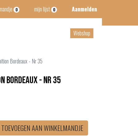
lmandje
mijn lijst
Aanmelden
0
0
tact
B2B
Webshop
nition Bordeaux - Nr 35
on Bordeaux - Nr 35
TOEVOEGEN AAN WINKELMANDJE