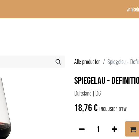
winke
Winetime-team
horeca
events
diensten
geschenken
con
Alle producten
Spiegelau - Defi
Spiegelau - Definiti
Duitsland | D6
18,76
€
Inclusief btw