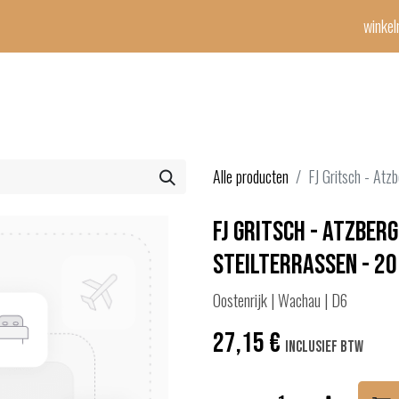
winke
Winetime-team
horeca
events
diensten
geschenken
con
Alle producten
FJ Gritsch - Atzb
FJ Gritsch - Atzberg
Steilterrassen - 2
Oostenrijk | Wachau | D6
27,15
€
Inclusief btw