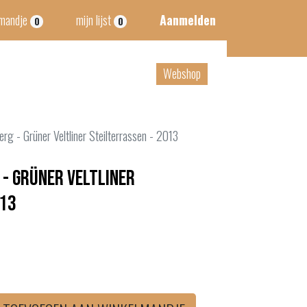
lmandje
mijn lijst
Aanmelden
0
0
tact
B2B
Webshop
erg - Grüner Veltliner Steilterrassen - 2013
 - Grüner Veltliner
013