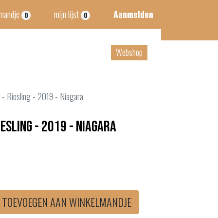
lmandje
mijn lijst
Aanmelden
0
0
tact
B2B
Webshop
- Riesling - 2019 - Niagara
esling - 2019 - Niagara
TOEVOEGEN AAN WINKELMANDJE