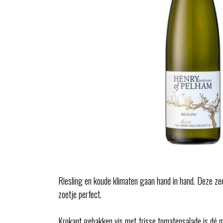
Riesling en koude klimaten gaan hand in hand. Deze zee
zoetje perfect.
Krokant gebakken vis met frisse tomatensalade is dé 