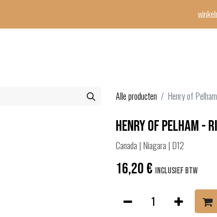
winke
Winetime-team
horeca
events
diensten
geschenken
con
Alle producten
Henry of Pelham 
Henry of Pelham - Ri
Canada | Niagara | D12
16,20
€
Inclusief btw