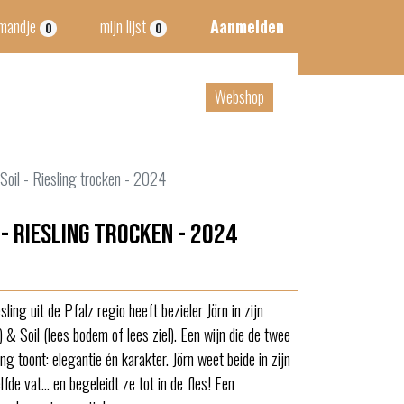
lmandje
mijn lijst
Aanmelden
0
0
tact
B2B
Webshop
Soil - Riesling trocken - 2024
 - Riesling trocken - 2024
ling uit de Pfalz regio heeft bezieler Jörn in zijn
& Soil (lees bodem of lees ziel). Een wijn die de twee
g toont: elegantie én karakter. Jörn weet beide in zijn
fde vat... en begeleidt ze tot in de fles! Een