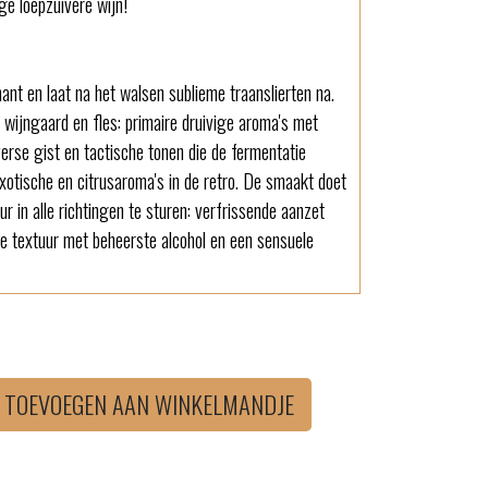
ge loepzuivere wijn!
mant en laat na het walsen sublieme traanslierten na.
 wijngaard en fles: primaire druivige aroma's met
erse gist en tactische tonen die de fermentatie
 exotische en citrusaroma's in de retro. De smaakt doet
uur in alle richtingen te sturen: verfrissende aanzet
ke textuur met beheerste alcohol en een sensuele
TOEVOEGEN AAN WINKELMANDJE