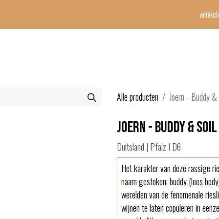
winke
Winetime-team
horeca
events
diensten
geschenken
con
Alle producten
Joern - Buddy & 
Joern - Buddy & Soil
Duitsland | Pfalz I D6
Het karakter van deze rassige ries
naam gestoken: buddy (lees body) 
werelden van de fenomenale rieslin
wijnen te laten copuleren in eenzel