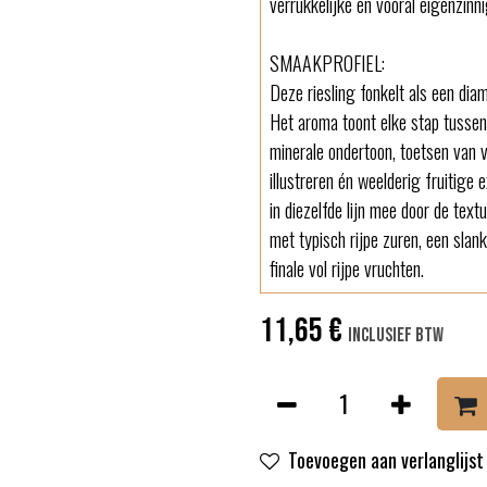
verrukkelijke en vooral eigenzinni
SMAAKPROFIEL:
Deze riesling fonkelt als een dia
Het aroma toont elke stap tussen
minerale ondertoon, toetsen van v
illustreren én weelderig fruitige
in diezelfde lijn mee door de text
met typisch rijpe zuren, een slan
finale vol rijpe vruchten.
11,65
€
Inclusief btw
Toevoegen aan verlanglijst