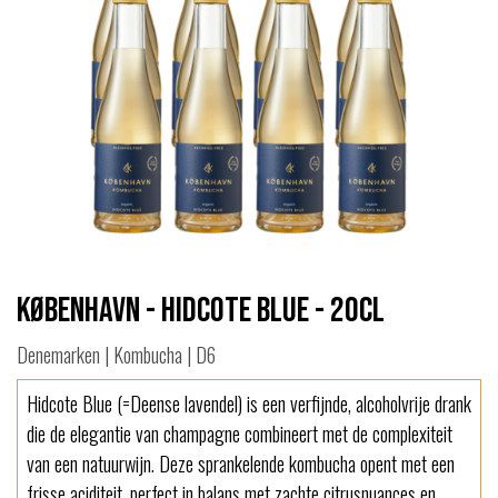
København - Hidcote Blue - 20cl
Denemarken | Kombucha | D6
Hidcote Blue (=Deense lavendel) is een verfijnde, alcoholvrije drank
die de elegantie van champagne combineert met de complexiteit
van een natuurwijn. Deze sprankelende kombucha opent met een
frisse aciditeit, perfect in balans met zachte citrusnuances en