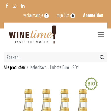
winkelmandje
mijn lijst
Aanmelden
0
0
Alle producten
København - Hidcote Blue - 20cl