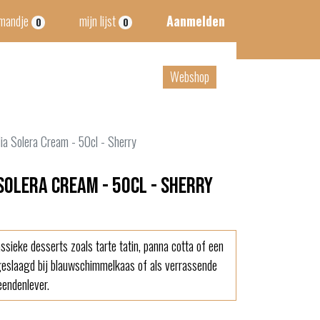
lmandje
mijn lijst
Aanmelden
0
0
tact
B2B
Webshop
dia Solera Cream - 50cl - Sherry
 Solera Cream - 50cl - Sherry
ssieke desserts zoals tarte tatin, panna cotta of een
 geslaagd bij blauwschimmelkaas of als verrassende
eendenlever.