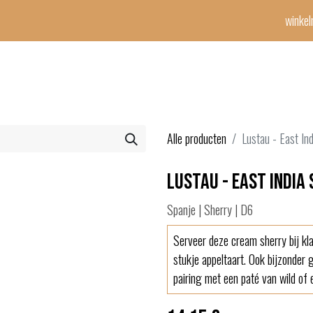
winke
Winetime-team
horeca
events
diensten
geschenken
con
Alle producten
Lustau - East In
Lustau - East India
Spanje | Sherry | D6
Serveer deze cream sherry bij kla
stukje appeltaart. Ook bijzonder
pairing met een paté van wild of 