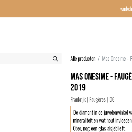
winke
Winetime-team
horeca
events
diensten
geschenken
con
Alle producten
Mas Onesime - F
Mas Onesime - Faugè
2019
Frankrijk | Faugères | D6
De diamant in de juwelenwinkel va
mineraliteit en wat hout invloeden
Ober, nog een glas alsjeblieft.