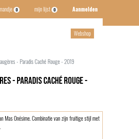
lmandje
mijn lijst
Aanmelden
0
0
tact
B2B
Webshop
augères - Paradis Caché Rouge - 2019
res - Paradis Caché Rouge -
n Mas Onésime. Combinatie van zijn fruitige stijl met
.