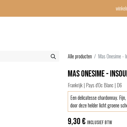
winke
Winetime-team
horeca
events
diensten
geschenken
con
Alle producten
Mas Onesime - I
Mas Onesime - Inso
Frankrijk | Pays d'Oc Blanc | D6
Een delicatesse chardonnay. Fijn
door deze helder licht groene sch
9,30
€
Inclusief btw