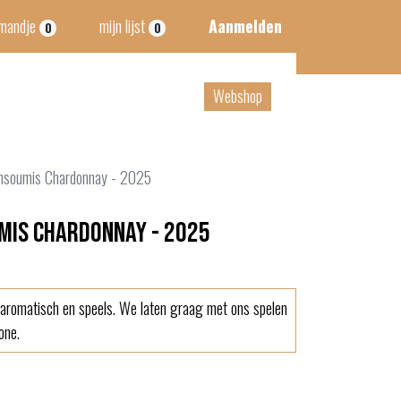
lmandje
mijn lijst
Aanmelden
0
0
tact
B2B
Webshop
nsoumis Chardonnay - 2025
umis Chardonnay - 2025
, aromatisch en speels. We laten graag met ons spelen
one.