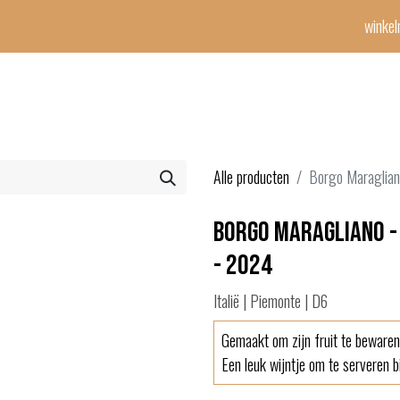
winke
Winetime-team
horeca
events
diensten
geschenken
con
Alle producten
Borgo Maraglian
Borgo Maragliano - 
- 2024
Italië | Piemonte | D6
Gemaakt om zijn fruit te bewaren
Een leuk wijntje om te serveren bi