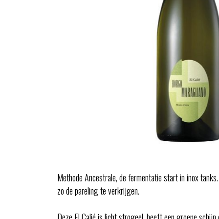
Methode Ancestrale, de fermentatie start in inox tanks
zo de pareling te verkrijgen.
Deze El Calié is licht strogeel, heeft een groene schij