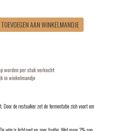
TOEVOEGEN AAN WINKELMANDJE
op worden per stuk verkocht
k in winkelmandje
. Door de restsuiker zet de fermentatie zich voort om
 De wijn is lichtzoet en zeer fruitig. Met maar 3% aan