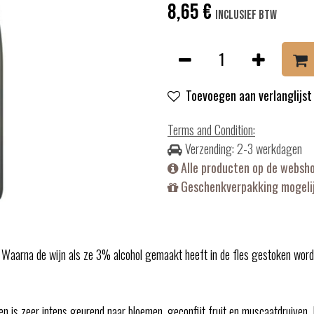
8,65
€
Inclusief btw
Toevoegen aan verlanglijst
Terms and Condition
:
Verzending: 2-3 werkdagen
Alle producten op de websh
Geschenkverpakking mogelij
. Waarna de wijn als ze 3% alcohol gemaakt heeft in de fles gestoken wordt
n en is zeer intens geurend naar bloemen, geconfijt fruit en muscaatdruiven.