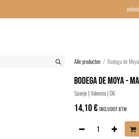
winke
Winetime-team
horeca
events
diensten
geschenken
con
Alle producten
Bodega de Moya 
Bodega de Moya - Ma
Spanje | Valencia | D6
14,10
€
Inclusief btw