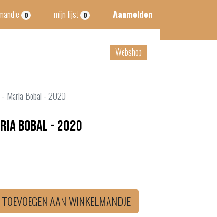
lmandje
mijn lijst
Aanmelden
0
0
tact
B2B
Webshop
- Maria Bobal - 2020
ria Bobal - 2020
TOEVOEGEN AAN WINKELMANDJE