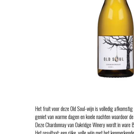
Het fruit voor deze Old Soul-wijn is volledig afkomst
geniet van warme dagen en koele nachten waardoor de dr
Deze Chardonnay van Oakridge Winery wordt in ware Bou
Het resultaat: een rijke, volle wijn met het kenmerkende