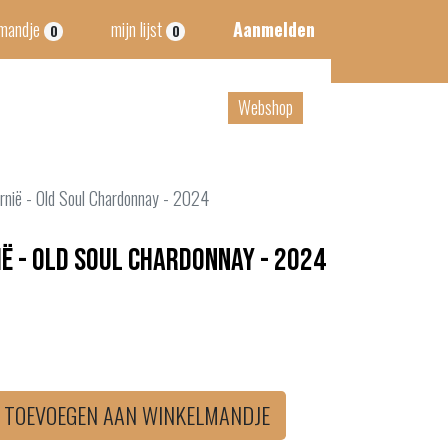
lmandje
mijn lijst
Aanmelden
0
0
tact
B2B
Webshop
ornië - Old Soul Chardonnay - 2024
ië - Old Soul Chardonnay - 2024
TOEVOEGEN AAN WINKELMANDJE