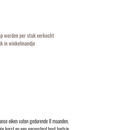
op worden per stuk verkocht
k in winkelmandje
kaanse eiken vaten gedurende 8 maanden.
ulée korst en een geroosterd hout toetsje.