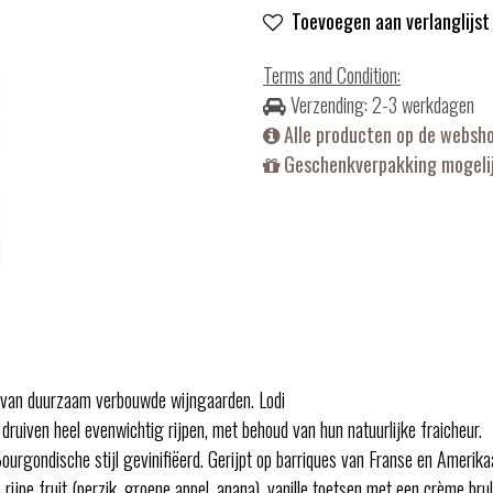
Toevoegen aan verlanglijst
Terms and Condition
:
Verzending: 2-3 werkdagen
Alle producten op de websh
Geschenkverpakking mogelij
ig van duurzaam verbouwde wijngaarden. Lodi
uiven heel evenwichtig rijpen, met behoud van hun natuurlijke fraicheur.
rgondische stijl gevinifiëerd. Gerijpt op barriques van Franse en Ameri
 rijpe fruit (perzik, groene appel, anana), vanille toetsen met een crème br