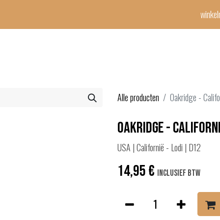
winke
Winetime-team
horeca
events
diensten
geschenken
con
Alle producten
Oakridge - Calif
Oakridge - Californ
USA | Californië - Lodi | D12
14,95
€
Inclusief btw