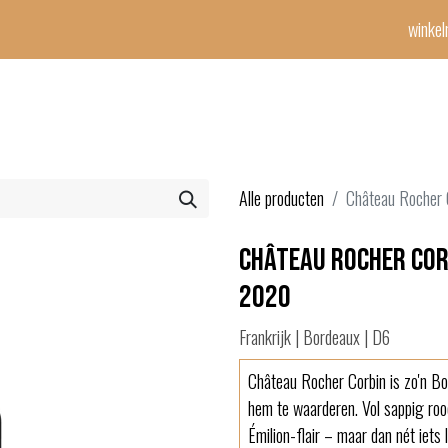
winke
Winetime-team
horeca
events
diensten
geschenken
con
Alle producten
Château Rocher 
Château Rocher Cor
2020
Frankrijk | Bordeaux | D6
Château Rocher Corbin is zo'n Bo
hem te waarderen. Vol sappig rood
Émilion-flair – maar dan nét iets 