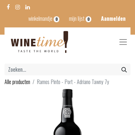
winkelmandje
mijn lijst
Aanmelden
0
0
Alle producten
Ramos Pinto - Port - Adriano Tawny 7y