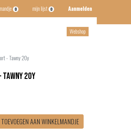
lmandje
mijn lijst
Aanmelden
0
0
tact
B2B
Webshop
ort - Tawny 20y
- Tawny 20y
TOEVOEGEN AAN WINKELMANDJE