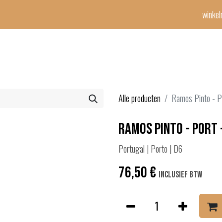
winke
Winetime-team
horeca
events
diensten
geschenken
con
Alle producten
Ramos Pinto - P
Ramos Pinto - Port 
Portugal | Porto | D6
76,50
€
Inclusief btw