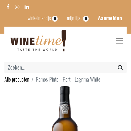
winkelmandje
mijn lijst
Aanmelden
0
0
Alle producten
Ramos Pinto - Port - Lagrima White