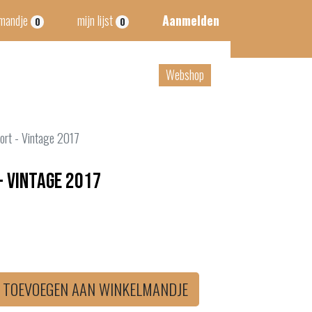
lmandje
mijn lijst
Aanmelden
0
0
tact
B2B
Webshop
ort - Vintage 2017
- Vintage 2017
TOEVOEGEN AAN WINKELMANDJE