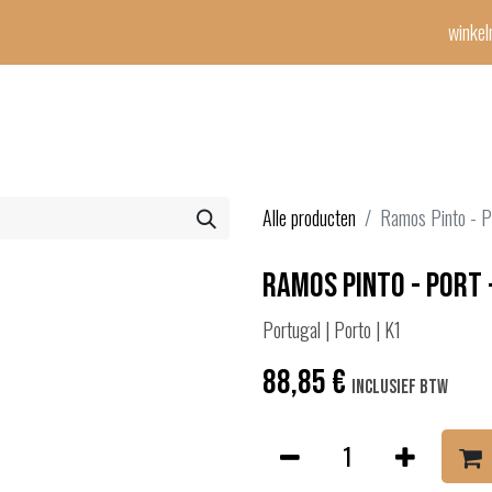
winke
Winetime-team
horeca
events
diensten
geschenken
con
Alle producten
Ramos Pinto - P
Ramos Pinto - Port 
Portugal | Porto | K1
88,85
€
Inclusief btw