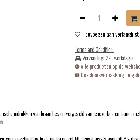
Toevoegen aan verlanglijst
Terms and Condition
:
Verzending: 2-3 werkdagen
Alle producten op de websh
Geschenkverpakking mogelij
erische indrukken van braambes en vergezeld van jeneverbes en laurier met 
nk.
0 jaar voor opschudding in de media en zet hij nieuwe maatstaven bij Blaufr