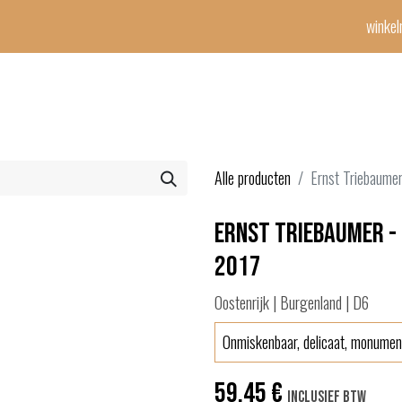
winke
Winetime-team
horeca
events
diensten
geschenken
con
Alle producten
Ernst Triebaumer
Ernst Triebaumer - 
2017
Oostenrijk | Burgenland | D6
Onmiskenbaar, delicaat, monumen
59,45
€
Inclusief btw