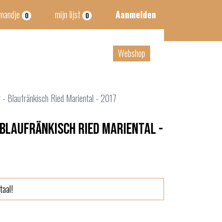
lmandje
mijn lijst
Aanmelden
0
0
tact
B2B
Webshop
 - Blaufränkisch Ried Mariental - 2017
Blaufränkisch Ried Mariental -
taal!