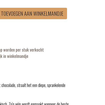
TOEVOEGEN AAN WINKELMANDJE
op worden per stuk verkocht
k in winkelmandje
chocolade, straalt het een diepe, sprankelende
änkisch. Zo'n wijn wordt gemaakt wanneer de beste