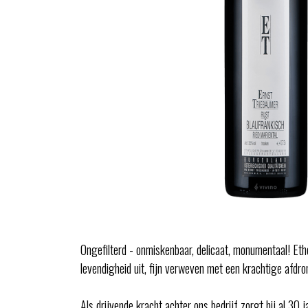
Ongefilterd - onmiskenbaar, delicaat, monumentaal! Eth
levendigheid uit, fijn verweven met een krachtige afdro
Als drijvende kracht achter ons bedrijf zorgt hij al 3