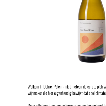
Welkom in Dobre, Polen – niet meteen de eerste plek wa
wijnmaker die hier eigenhandig bewijst dat cool climate
Deze wijn komt van een wijngaard op een heuvel met kal