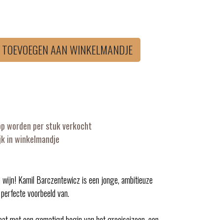
TOEVOEGEN AAN WINKELMANDJE
op worden per stuk verkocht
k in winkelmandje
 wijn! Kamil Barczentewicz is een jonge, ambitieuze
 perfecte voorbeeld van.
maat met een gematigd begin van het groeiseizoen, een