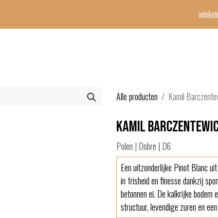
winke
Winetime-team
horeca
events
diensten
geschenken
con
Alle producten
Kamil Barczente
Kamil Barczentewicz
Polen | Dobre | D6
Een uitzonderlijke Pinot Blanc uit
in frisheid en finesse dankzij sp
betonnen ei. De kalkrijke bodem
structuur, levendige zuren en een