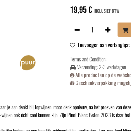
19,95
€
Inclusief btw
Toevoegen aan verlanglijst
Terms and Condition
:
Verzending: 2-3 werkdagen
Alle producten op de websh
Geschenkverpakking mogelij
ar je aan denkt bij topwijnen, maar denk opnieuw, na het proeven van deze
-wijnen ook écht cool kunnen zijn. Zijn Pinot Blanc Béton 2023 is daar het
krijke bodem en een heerlijk zuidwestelijke zonligging. Een zeer koel kli