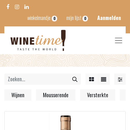
winkelmandje
mijn lijst
Aanmelden
0
0
Wijnen
Mousserende
Versterkte
S